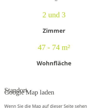
2 und 3
Zimmer
47 - 74
m²
Wohnfläche
Standort
Google Map laden
Wenn Sie die Map auf dieser Seite sehen