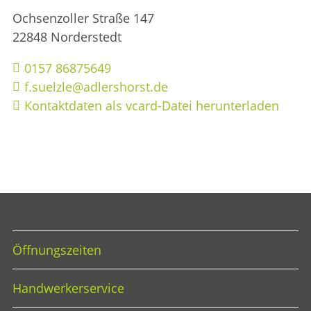
Ochsenzoller Straße 147
22848 Norderstedt
0157 86875649
f.suelzle@adlershorst.de
Kontaktdaten als vcard-Datei herunterladen
Öffnungszeiten
Handwerkerservice